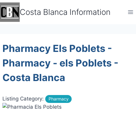
Skip
Costa Blanca Information
to
content
Pharmacy Els Poblets -
Pharmacy - els Poblets -
Costa Blanca
Listing Category:
Pharmacy
Previous
Next